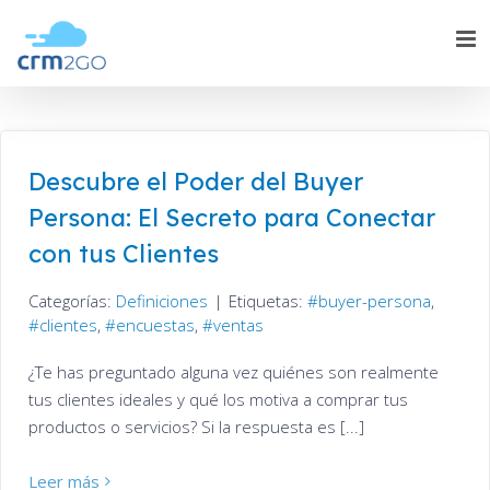
Skip
to
content
Descubre el Poder del Buyer
Persona: El Secreto para Conectar
con tus Clientes
Categorías:
Definiciones
|
Etiquetas:
buyer-persona
,
clientes
,
encuestas
,
ventas
¿Te has preguntado alguna vez quiénes son realmente
tus clientes ideales y qué los motiva a comprar tus
productos o servicios? Si la respuesta es [...]
Leer más