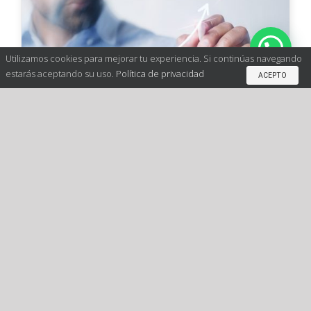
Utilizamos cookies para mejorar tu experiencia. Si continúas navegando
estarás aceptando su uso.
Política de privacidad
ACEPTO
Métricas Clave para Medir la
Adopción de CRM en Tu
Empresa
Categories:
CRM
,
Métricas
|
Tags:
crm
,
metricas
En la era digital actual, el Customer Relationship
Management (CRM) se ha convertido en una