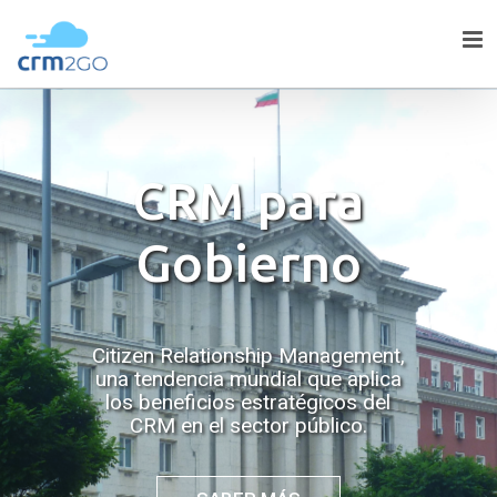
Skip
to
content
CRM para
Gobierno
Citizen Relationship Management,
una tendencia mundial que aplica
los beneficios estratégicos del
CRM en el sector público.