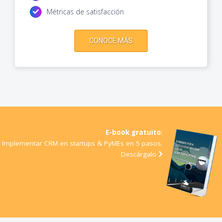
Métricas de satisfacción
CONOCE MÁS
E-book gratuito
:
Implementar CRM en startups & PyMEs en 5 pasos
.
Descárgalo