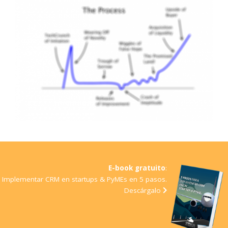
E-book gratuito
:
Implementar CRM en startups & PyMEs en 5 pasos
.
Descárgalo