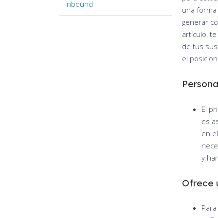
Inbound
una forma 
generar co
artículo, 
de tus sus
el posicio
Persona
El p
es a
en e
nece
y ha
Ofrece 
Para