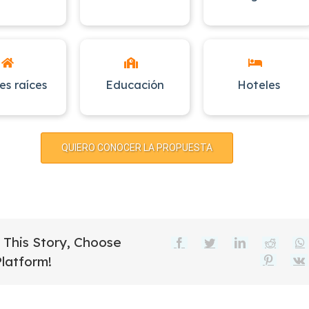
es raíces
Educación
Hoteles
QUIERO CONOCER LA PROPUESTA
 This Story, Choose
Facebook
Twitter
LinkedIn
Reddit
Platform!
Pinteres