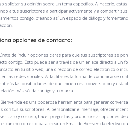
so solicitar su opinión sobre un tema específico. Al hacerlo, estás
ando a tus suscriptores a participar activamente y a compartir sus
amientos contigo, creando así un espacio de diálogo y fomentand
acción.
iona opciones de contacto:
úrate de incluir opciones claras para que tus suscriptores se po
acto contigo. Esto puede ser a través de un enlace directo a un f
ntacto en tu sitio web, una dirección de correo electrónico o incl
l en las redes sociales. Al facilitarles la forma de comunicarse cont
ntarás las posibilidades de que inicien una conversación y estab
relación más sólida contigo y tu marca.
e Bienvenida es una poderosa herramienta para generar convers
vas con tus suscriptores. Al personalizar el mensaje, ofrecer incen
, ser claro y conciso, hacer preguntas y proporcionar opciones de 
 el camino correcto para crear un Email de Bienvenida efectivo q