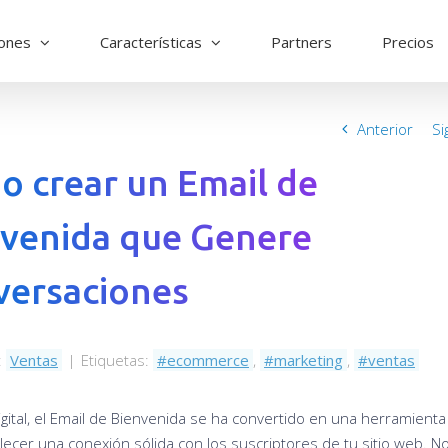
iones
Características
Partners
Precios
Anterior
Si
 crear un Email de
venida que Genere
versaciones
:
Ventas
|
Etiquetas:
ecommerce
,
marketing
,
ventas
igital, el Email de Bienvenida se ha convertido en una herramienta 
lecer una conexión sólida con los suscriptores de tu sitio web. N