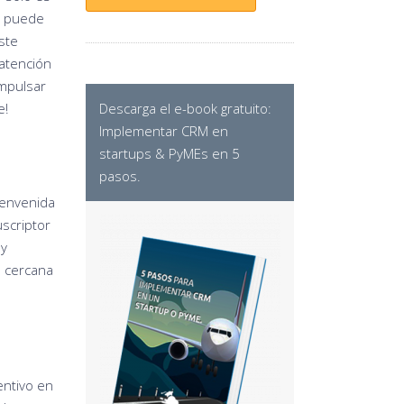
n puede
ste
 atención
impulsar
e!
Descarga el e-book gratuito:
Implementar CRM en
startups & PyMEs en 5
pasos
.
ienvenida
uscriptor
 y
s cercana
entivo en