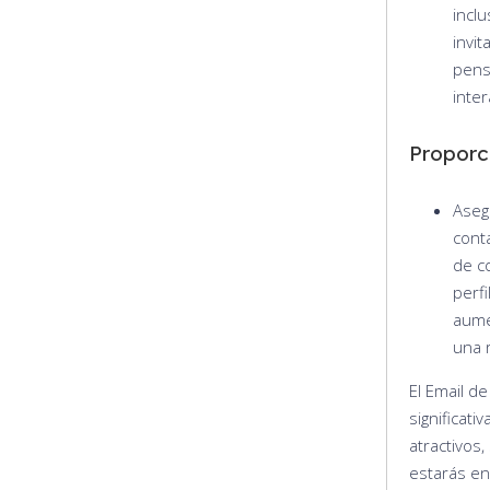
inclu
invit
pens
inter
Proporc
Aseg
cont
de co
perfi
aume
una 
El Email d
significati
atractivos
estarás en