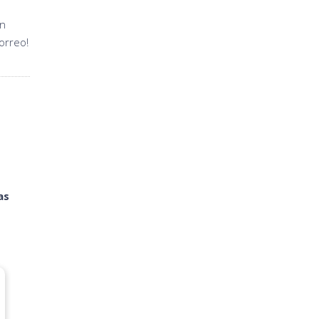
en
orreo!
as