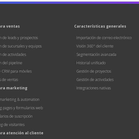
ra ventas
Características generales
n de leads y prospectos
Importación de correo electrónico
n de sucursales y equipos
Visión 360° del cliente
n de actividades
Segmentación avanzada
n del pipeline
Historial unificado
 CRM para móviles
Gestión de proyectos
is de ventas
Gestión de actividades
ara marketing
Integraciones nativas
marketing & automation
g pages y formularios web
arios de suscripción
ng de visitantes
ra atención al cliente