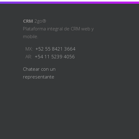
CRM
2go®
Plataforma integral de CRM web y
mobile.
MX:
+52 55 8421 3664
AR:
+54 11 5239 4056
Chatear con un
representante