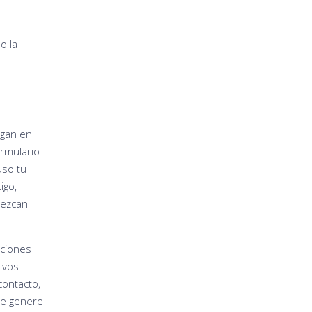
o la
ngan en
ormulario
uso tu
igo,
lezcan
aciones
tivos
contacto,
ue genere