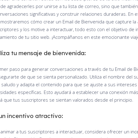
de agradecerles por unirse a tu lista de correo, sino que tambié
nversaciones significativas y construir relaciones duraderas. En e
te mostraremos cómo crear un Email de Bienvenida que capture la
criptores y los motive a interactuar, todo esto con el objetivo de 
namiento de tu sitio web. ¡Acompáñanos en este emocionante viaj
liza tu mensaje de bienvenida:
rimer paso para generar conversaciones a través de tu Email de B
segurarte de que se sienta personalizado. Utiliza el nombre del s
l saludo y adapta el contenido para que se ajuste a sus intereses
sidades específicas. Esto ayudará a establecer una conexión má
rá que tus suscriptores se sientan valorados desde el principio.
un incentivo atractivo:
 animar a tus suscriptores a interactuar, considera ofrecer un inc