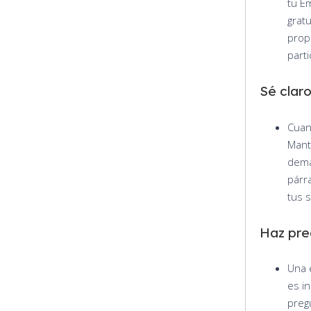
tu E
gratu
prop
part
Sé claro
Cuan
Mant
dema
párra
tus 
Haz pre
Una 
es i
preg