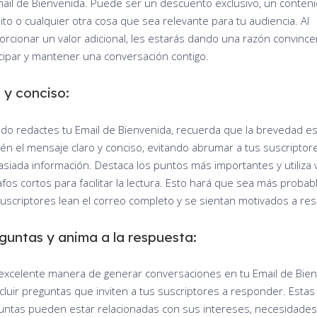
mail de Bienvenida. Puede ser un descuento exclusivo, un conten
ito o cualquier otra cosa que sea relevante para tu audiencia. Al
orcionar un valor adicional, les estarás dando una razón convinc
icipar y mantener una conversación contigo.
 y conciso:
do redactes tu Email de Bienvenida, recuerda que la brevedad es
én el mensaje claro y conciso, evitando abrumar a tus suscriptor
siada información. Destaca los puntos más importantes y utiliza 
fos cortos para facilitar la lectura. Esto hará que sea más proba
suscriptores lean el correo completo y se sientan motivados a re
guntas y anima a la respuesta:
excelente manera de generar conversaciones en tu Email de Bie
ncluir preguntas que inviten a tus suscriptores a responder. Estas
untas pueden estar relacionadas con sus intereses, necesidades