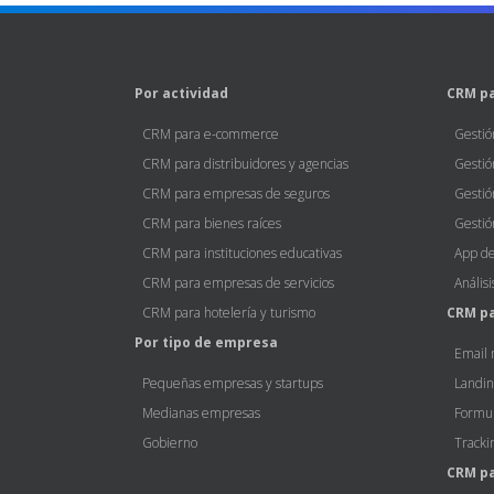
Por actividad
CRM pa
CRM para e-commerce
Gestió
CRM para distribuidores y agencias
Gestió
CRM para empresas de seguros
Gestió
CRM para bienes raíces
Gestió
CRM para instituciones educativas
App de
CRM para empresas de servicios
Anális
CRM para hotelería y turismo
CRM p
Por tipo de empresa
Email 
Pequeñas empresas y startups
Landin
Medianas empresas
Formul
Gobierno
Tracki
CRM pa