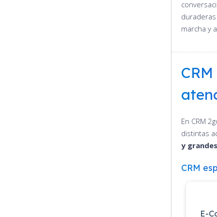
conversaci
duraderas 
marcha y a
CRM 
atenc
En CRM 2g
distintas a
y grande
CRM esp
E-C