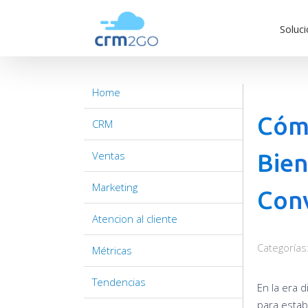
Skip
to
Soluc
content
Home
Cómo
CRM
Ventas
Bien
Marketing
Con
Atencion al cliente
Categorías
Métricas
Tendencias
En la era d
para estab