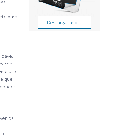
ido
ente para
Descargar ahora
 clave.
es con
viñetas o
ble que
sponder.
nvenida
 o