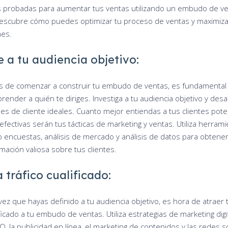
s probadas para aumentar tus ventas utilizando un embudo de v
Descubre cómo puedes optimizar tu proceso de ventas y maximiza
nes.
 a tu audiencia objetivo:
s de comenzar a construir tu embudo de ventas, es fundamental
ender a quién te diriges. Investiga a tu audiencia objetivo y desa
les de cliente ideales. Cuanto mejor entiendas a tus clientes pote
efectivas serán tus tácticas de marketing y ventas. Utiliza herram
 encuestas, análisis de mercado y análisis de datos para obtene
mación valiosa sobre tus clientes.
 tráfico cualificado:
ez que hayas definido a tu audiencia objetivo, es hora de atraer t
ficado a tu embudo de ventas. Utiliza estrategias de marketing dig
O, la publicidad en línea, el marketing de contenidos y las redes s