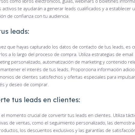
rsos como libros electrónicos, guías, webinars o boletines informa
s activos te ayudarán a generar leads cualificados y a establecer 
ión de confianza con tu audiencia.
tus leads:
vez que hayas capturado los datos de contacto de tus leads, es cr
rlos a lo largo del proceso de compra. Utiliza estrategias de email
eting personalizado, automatización de marketing y contenido rel
 mantener el interés de tus leads. Proporciona información adicio
imonios de clientes satisfechos y ofertas especiales para impulsa
rés y deseo de comprar.
rte tus leads en clientes:
 el momento crucial de convertir tus leads en clientes. Utiliza táct
tivas de ventas, como el seguimiento personalizado, las demostr
roductos, los descuentos exclusivos y las garantías de satisfacció