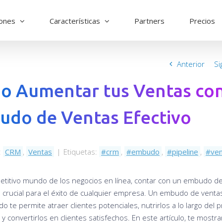
iones
Características
Partners
Precios
Anterior
Si
o Aumentar tus Ventas co
do de Ventas Efectivo
:
CRM
,
Ventas
|
Etiquetas:
crm
,
embudo
,
pipeline
,
ve
etitivo mundo de los negocios en línea, contar con un embudo d
s crucial para el éxito de cualquier empresa. Un embudo de venta
o te permite atraer clientes potenciales, nutrirlos a lo largo del 
y convertirlos en clientes satisfechos. En este artículo, te most