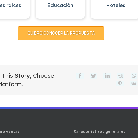
es raíces
Educación
Hoteles
QUIERO CONOCER LA PROPUESTA
 This Story, Choose
Facebook
Twitter
LinkedIn
Reddit
Platform!
Pinteres
ra ventas
Características generales