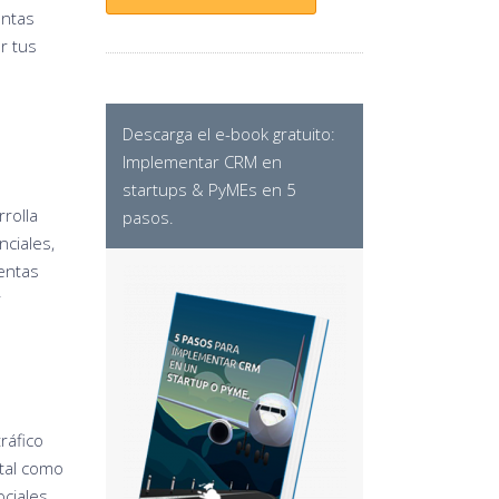
entas
r tus
Descarga el e-book gratuito:
Implementar CRM en
startups & PyMEs en 5
rrolla
pasos
.
nciales,
ientas
r
ráfico
ital como
ociales