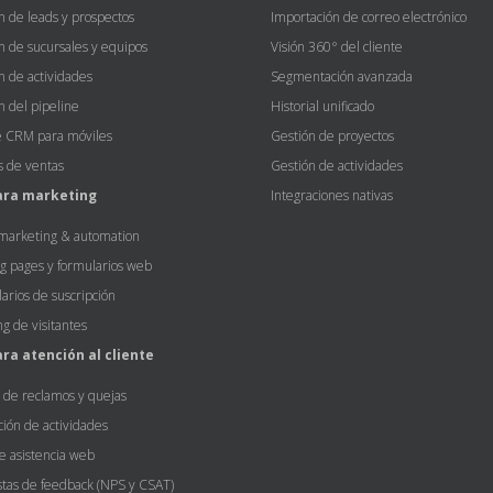
n de leads y prospectos
Importación de correo electrónico
n de sucursales y equipos
Visión 360° del cliente
n de actividades
Segmentación avanzada
n del pipeline
Historial unificado
 CRM para móviles
Gestión de proyectos
is de ventas
Gestión de actividades
ara marketing
Integraciones nativas
marketing & automation
g pages y formularios web
arios de suscripción
ng de visitantes
ra atención al cliente
 de reclamos y quejas
ción de actividades
e asistencia web
tas de feedback (NPS y CSAT)