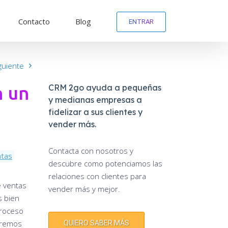
Contacto
Blog
ENTRAR
guiente
n un
CRM 2go ayuda a pequeñas
y medianas empresas a
fidelizar a sus clientes y
vender más.
Contacta con nosotros y
ntas
descubre como potenciamos las
relaciones con clientes para
e ventas
vender más y mejor.
s bien
proceso
raremos
QUIERO SABER MÁS