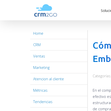
Skip
to
Soluc
content
Home
Cóm
CRM
Ventas
Embu
Marketing
Categorías
Atencion al cliente
Métricas
En el comp
efectivo e
Tendencias
estructurad
de compra 