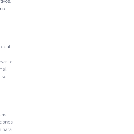
tivos.
una
ucial
evante
nal,
r su
icas
aciones
n para