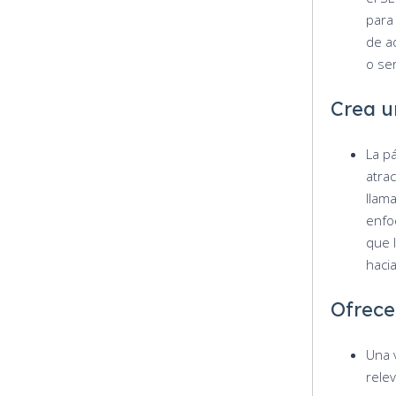
para 
de a
o ser
Crea u
La p
atrac
llam
enfo
que l
haci
Ofrece
Una 
rele