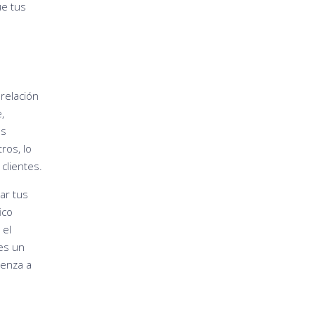
ue tus
relación
,
os
ros, lo
clientes.
ar tus
ico
 el
es un
ienza a