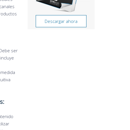
 canales
productos
Descargar ahora
 Debe ser
 incluye
A medida
uitiva
s:
ntenido
lizar