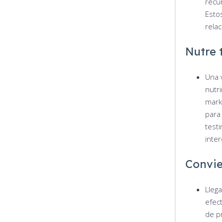
recu
Esto
relac
Nutre 
Una 
nutri
mark
para
test
inte
Convie
Llega
efec
de p