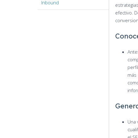
Inbound
estrategia
efectivo. 
conversio
Conoce
Ante
compr
perfi
más 
como
infor
Genera
Una v
cuali
el SE