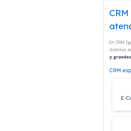
CRM 
atenc
En CRM 2g
distintas a
y grande
CRM esp
E-C