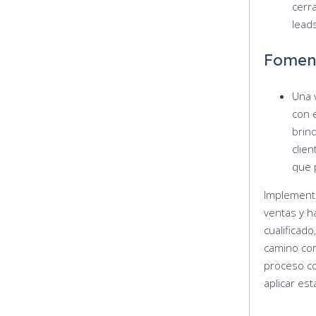
cerr
leads
Foment
Una 
con e
brin
clie
que 
Implementa
ventas y h
cualificado
camino cor
proceso co
aplicar es