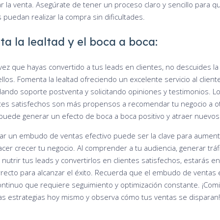
ar la venta. Asegúrate de tener un proceso claro y sencillo para q
 puedan realizar la compra sin dificultades.
a la lealtad y el boca a boca:
vez que hayas convertido a tus leads en clientes, no descuides la 
llos. Fomenta la lealtad ofreciendo un excelente servicio al cliente
dando soporte postventa y solicitando opiniones y testimonios. L
ntes satisfechos son más propensos a recomendar tu negocio a ot
puede generar un efecto de boca a boca positivo y atraer nuevos 
r un embudo de ventas efectivo puede ser la clave para aument
acer crecer tu negocio. Al comprender a tu audiencia, generar tráf
, nutrir tus leads y convertirlos en clientes satisfechos, estarás en
recto para alcanzar el éxito. Recuerda que el embudo de ventas 
ntinuo que requiere seguimiento y optimización constante. ¡Com
tas estrategias hoy mismo y observa cómo tus ventas se disparan!