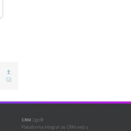
WhatsApp
Tumblr
t
Vk
Email
CRM
2go®
Plataforma integral de CRM web y