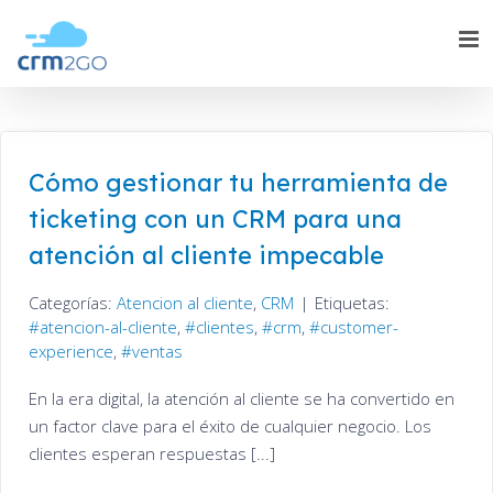
Skip
to
content
Cómo gestionar tu herramienta de
ticketing con un CRM para una
atención al cliente impecable
Categorías:
Atencion al cliente
,
CRM
|
Etiquetas:
atencion-al-cliente
,
clientes
,
crm
,
customer-
experience
,
ventas
En la era digital, la atención al cliente se ha convertido en
un factor clave para el éxito de cualquier negocio. Los
clientes esperan respuestas [...]