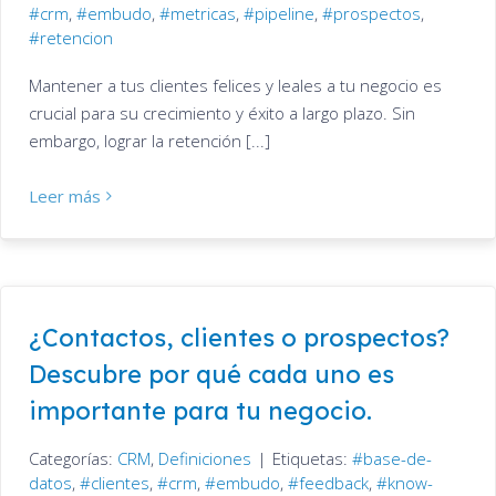
crm
,
embudo
,
metricas
,
pipeline
,
prospectos
,
retencion
Mantener a tus clientes felices y leales a tu negocio es
crucial para su crecimiento y éxito a largo plazo. Sin
embargo, lograr la retención [...]
Leer más
¿Contactos, clientes o prospectos?
Descubre por qué cada uno es
importante para tu negocio.
Categorías:
CRM
,
Definiciones
|
Etiquetas:
base-de-
datos
,
clientes
,
crm
,
embudo
,
feedback
,
know-