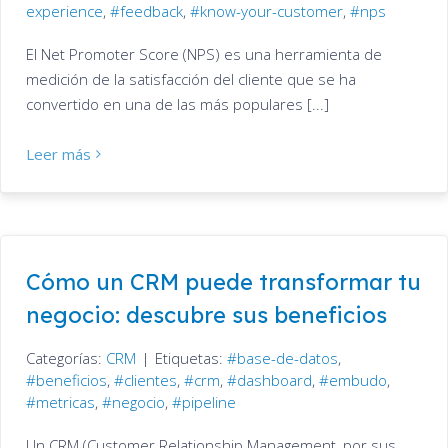
experience
,
feedback
,
know-your-customer
,
nps
El Net Promoter Score (NPS) es una herramienta de
medición de la satisfacción del cliente que se ha
convertido en una de las más populares [...]
Leer más
Cómo un CRM puede transformar tu
negocio: descubre sus beneficios
Categorías:
CRM
|
Etiquetas:
base-de-datos
,
beneficios
,
clientes
,
crm
,
dashboard
,
embudo
,
metricas
,
negocio
,
pipeline
Un CRM (Customer Relationship Management, por sus